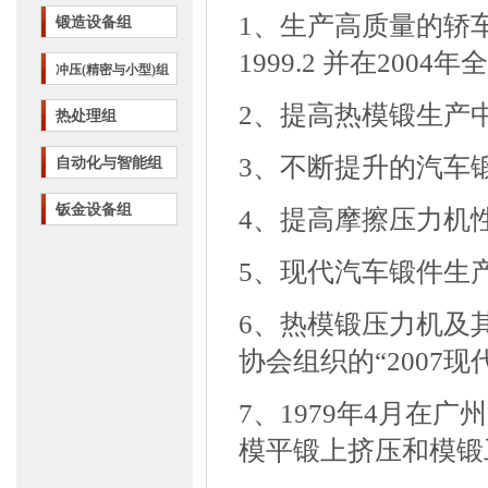
1、生产高质量的轿
锻造设备组
1999.2
并在
2004
年全
冲压(精密与小型)组
2、提高热模锻生产
热处理组
3、不断提升的汽车
自动化与智能组
钣金设备组
4、提高摩擦压力机
5、现代汽车锻件生
6、热模锻压力机及
协会组织的
“2007
现
7、
1979
年
4
月在广州
模平锻上挤压和模锻