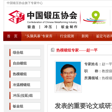
中国锻压协会旗下专家中心
首 页
"头脑风暴"专家库
行业观测
新闻
鉴定与咨
热模锻组专家――赵一平
综合组
自由锻组
专家姓名：
赵一
职 称：
教授
热模锻组
所属领域：
热模
冷温精锻组
冲压(拉延)组
发表的重要论文或研
钣金组