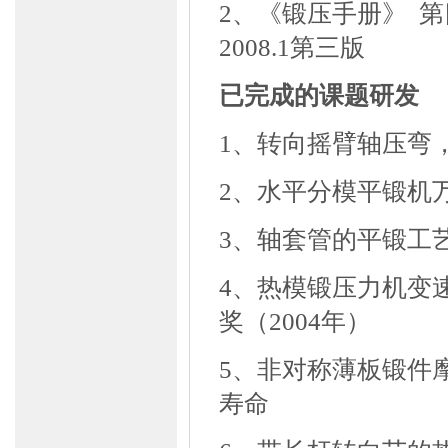
2、《锻压手册》
第
2008.1
第三版
已完成的课题研发
1、转向摇臂轴压弯
2、水平分模平锻机
3、轴套管的平锻工
4、热模锻压力机变
奖（
2004
年）
5、非对称薄板锻件
寿命