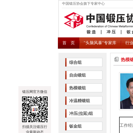
中国锻压协会旗下专家中心
首 页
"头脑风暴"专家库
行
热模
综合组
自由锻组
热模锻组
锻压网官方微信
冷温精锻组
冲压(拉延)组
工作经
钣金组
扫描关注锻压行
业最新动态