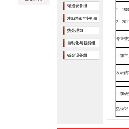
锻造设备组
1
、
198
冲压(精密与小型)组
2
、
201
热处理组
专业或
自动化与智能组
钣金设备组
目前主
发表的
目前研
热模锻