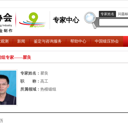
专家姓名
问题
专家中心
业观测
新闻
鉴定与咨询服务
帮助中心
中国锻压协会
锻组专家――瞿良
专家姓名：
瞿良
职 称：
高工
所属领域：
热模锻组
历