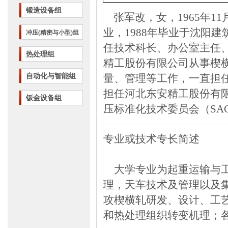
锻造设备组
张军改，女，
1965
年
11
业，
1988
年毕业于沈阳建
冲压(精密与小型)组
任技术科长、办公室主任
热处理组
精工股份有限公司从事楔
自动化与智能组
量、管理等工作，一直担
担任河北东安精工股份有
钣金设备组
压标准化技术委员会（
SA
专业或技术专长简述
大学专业为起重运输与
理，天车技术及管理以及
攻楔横轧研发、设计、工
和热处理组织转变机理；