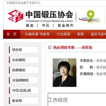
中国锻压协会旗下专家中心
首 页
"头脑风暴"专家库
行业观测
新闻
鉴定与咨
热处理组专家――张军改
综合组
自由锻组
专家姓名：
张军
职 称：
技术副
热模锻组
所属领域：
热处
冷温精锻组
冲压(拉延)组
工作经历
钣金组