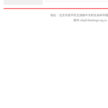
地址：北京市昌平区北清路中关村生命科学园博雅C座10层
邮件:
cfia@chinaforge.org.cn