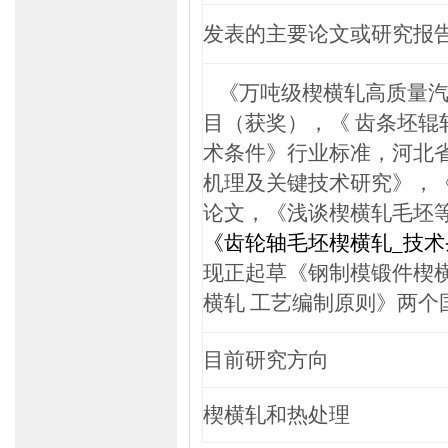
发表的主要论文或研究报
《万吨级楔横轧高质量
目（获奖），
《
齿条坯辊
术条件》行业标准，河北
机理及关键技术研究》，
论文，《浅谈楔横轧毛坯
《齿轮轴毛坯楔横轧
_
技术
现正起草《钢制模锻件楔
横轧
工艺编制原则》两个
目前研究方向
楔横轧和热处理