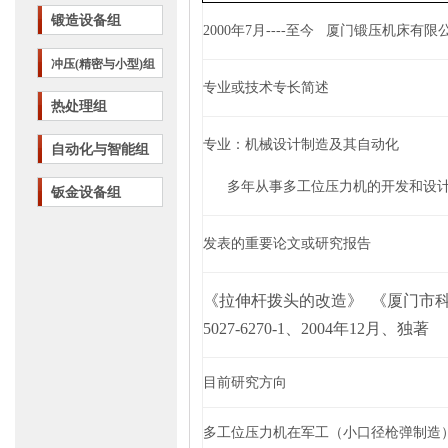
锻造设备组
2000
年
7
月
----
至今
厦门锻压机床有限
冲压(精密与小型)组
专业或技术专长简述
热处理组
专业：机械设计制造及其自动化
自动化与智能组
多年从事多工位压力机的开发和设
钣金设备组
发表的重要论文或研究报告
《拉伸杆拨头的改造》
《厦门市
5027-6270-1
、
2004
年
12
月、独著
目前研究方向
多工位压力机在军工（小口径枪弹制造