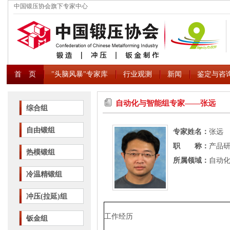
中国锻压协会旗下专家中心
首 页
"头脑风暴"专家库
行业观测
新闻
鉴定与咨
自动化与智能组专家――张远
综合组
自由锻组
专家姓名：
张远
职 称：
产品研
热模锻组
所属领域：
自动
冷温精锻组
冲压(拉延)组
工作经历
钣金组