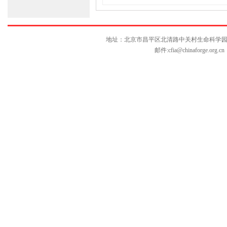
地址：北京市昌平区北清路中关村生命科学园博雅C座10层
邮件:
cfia@chinaforge.org.cn