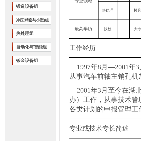
专业领域
锻造设备组
热处理
模
冲压(精密与小型)组
最高学历
技校
大
热处理组
工作经历
自动化与智能组
钣金设备组
1997
年
8
月—
2001
年
3
从事汽车前轴主销孔机
2001
年
3
月至今在湖
办）工作，从事技术管
各类计划的申报管理工
专业或技术专长简述