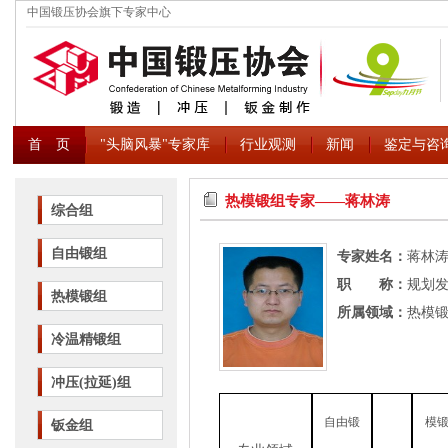
中国锻压协会旗下专家中心
首 页
"头脑风暴"专家库
行业观测
新闻
鉴定与咨
热模锻组专家――蒋林涛
综合组
自由锻组
专家姓名：
蒋林
职 称：
规划
热模锻组
所属领域：
热模
冷温精锻组
冲压(拉延)组
自由锻
模
钣金组